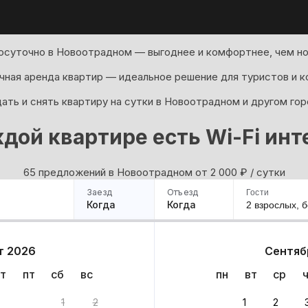
осуточно в Новоотрадном — выгоднее и комфортнее, чем но
ная аренда квартир — идеальное решение для туристов и к
ать и снять квартиру на сутки в Новоотрадном и другом гор
ждой квартире есть Wi-Fi инт
65 предложений в Новоотрадном oт 2 000
₽
/ сутки
Заезд
Отъезд
Гости
Когда
Когда
2 взрослых,
б
ример
Санкт-Петербург
Москва
Сочи
Минск
Казань
Дагестан
Кисловодск
Аб
т 2026
Сентяб
Квартиры
Гостиницы
Дома
Частный сектор
т
пт
сб
вс
пн
вт
ср
вариантов
1
2
1
2