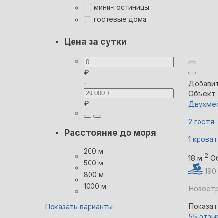
мини-гостиницы
гостевые дома
Цена за сутки
₽
-
Добавит
Объект
₽
Двухмес
2 гостя
Расстояние до моря
1 кроват
200 м
2
18 м
О
500 м
190
800 м
1000 м
Новоотр
Показат
Показать варианты
55 отзы