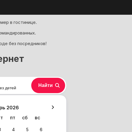
мер в гостинице.
омандированных.
оде без посредников!
ернет
Найти
ез детей
хазия
рь 2026
чт
пт
сб
вс
3
4
5
6