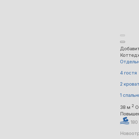
Добавит
Коттед
Отдельн
4 гостя
2 крова
1 спальн
2
38 м
О
Повыше
180
Новоотр