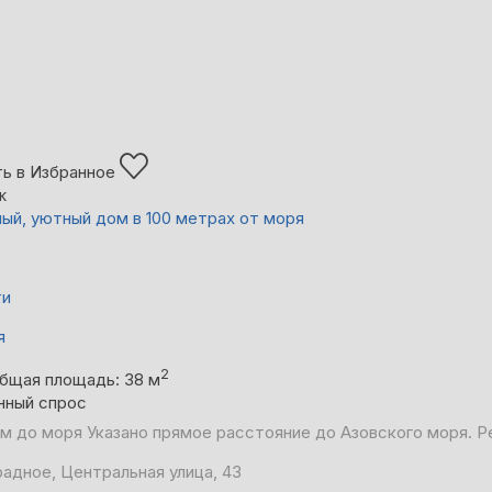
ь в Избранное
ж
ый, уютный дом в 100 метрах от моря
ти
я
2
бщая площадь: 38 м
нный спрос
 м до моря
Указано прямое расстояние до Азовского моря. Р
адное, Центральная улица, 43