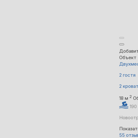
Добавит
Объект
Двухмес
2 гостя
2 крова
2
18 м
О
190
Новоотр
Показат
55 отзы