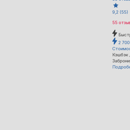
9,2
(55)
55 отзы
Быст
2 70
Стоимос
Кэшбэк
Заброни
Подроб