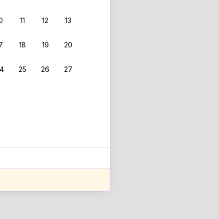
0
11
12
13
7
18
19
20
4
25
26
27
ле оценки проживания.