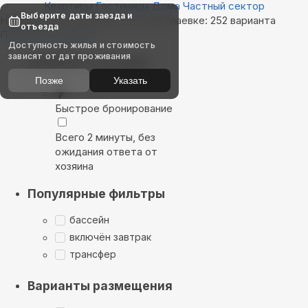
Квартиры
Гостиницы
Дома
Частный сектор
Выберите даты заезда и
Найдём, где остановиться в Николаевке: 252 варианта
отъезда
Показать на карте
Доступность жилья и стоимость
зависят от дат проживания
Выбирайте лучшее
Позже
Указать
Быстрое бронирование
Всего 2 минуты, без
ожидания ответа от
хозяина
Популярные фильтры
бассейн
включён завтрак
трансфер
Варианты размещения