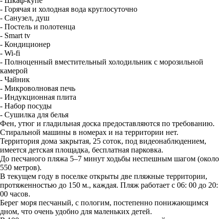
- Шкаф-купе
- Горячая и холодная вода круглосуточно
- Санузел, душ
- Постель и полотенца
- Smart tv
- Кондиционер
- Wi-fi
- Полноценный вместительный холодильник с морозильной
камерой
- Чайник
- Микроволновая печь
- Индукционная плита
- Набор посуды
- Сушилка для белья
Фен, утюг и гладильная доска предоставляются по требованию.
Стиральной машины в номерах и на территории нет.
Территория дома закрытая, 25 соток, под видеонаблюдением,
имеется детская площадка, бесплатная парковка.
До песчаного пляжа 5–7 минут ходьбы неспешным шагом (около
550 метров).
В текущем году в поселке открыты две пляжные территории,
протяженностью до 150 м., каждая. Пляж работает с 06: 00 до 20:
00 часов.
Берег моря песчаный, с пологим, постепенно понижающимся
дном, что очень удобно для маленьких детей.