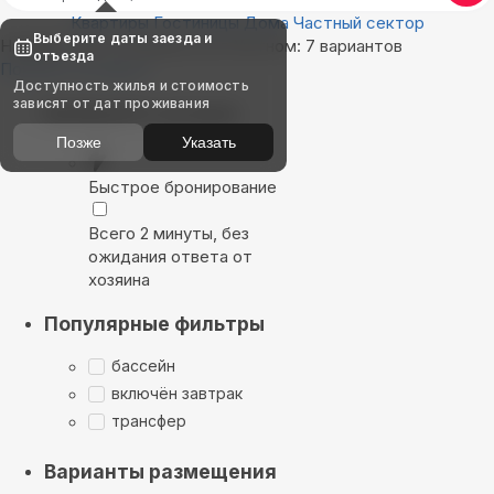
Квартиры
Гостиницы
Дома
Частный сектор
Выберите даты заезда и
Найдём, где остановиться в Уютном: 7 вариантов
отъезда
Показать на карте
Доступность жилья и стоимость
зависят от дат проживания
Выбирайте лучшее
Позже
Указать
Быстрое бронирование
Всего 2 минуты, без
ожидания ответа от
хозяина
Популярные фильтры
бассейн
включён завтрак
трансфер
Варианты размещения