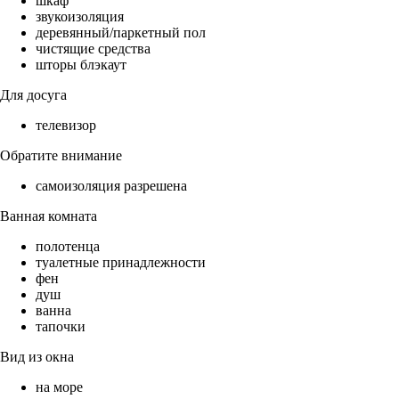
шкаф
звукоизоляция
деревянный/паркетный пол
чистящие средства
шторы блэкаут
Для досуга
телевизор
Обратите внимание
самоизоляция разрешена
Ванная комната
полотенца
туалетные принадлежности
фен
душ
ванна
тапочки
Вид из окна
на море