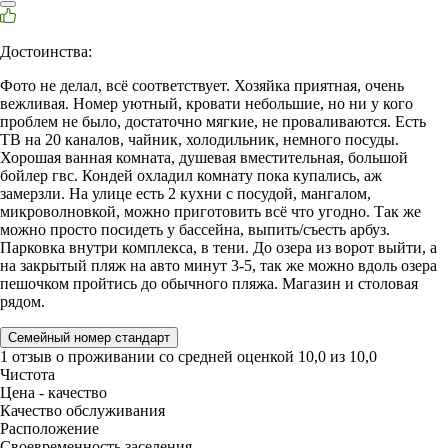
Достоинства:
Фото не делал, всё соответствует. Хозяйка приятная, очень
вежливая. Номер уютный, кровати небольшие, но ни у кого
проблем не было, достаточно мягкие, не проваливаются. Есть
ТВ на 20 каналов, чайник, холодильник, немного посуды.
Хорошая ванная комната, душевая вместительная, большой
бойлер гвс. Кондей охладил комнату пока купались, аж
замерзли. На улице есть 2 кухни с посудой, мангалом,
микроволновкой, можно приготовить всё что угодно. Так же
можно просто посидеть у бассейна, выпить/съесть арбуз.
Парковка внутри комплекса, в тени. До озера из ворот выйти, а
на закрытый пляж на авто минут 3-5, так же можно вдоль озера
пешочком пройтись до обычного пляжа. Магазин и столовая
рядом.
Семейный номер стандарт
1 отзыв
о проживании со средней оценкой
10,0
из
10,0
Чистота
Цена - качество
Качество обслуживания
Расположение
Своевременность заселения