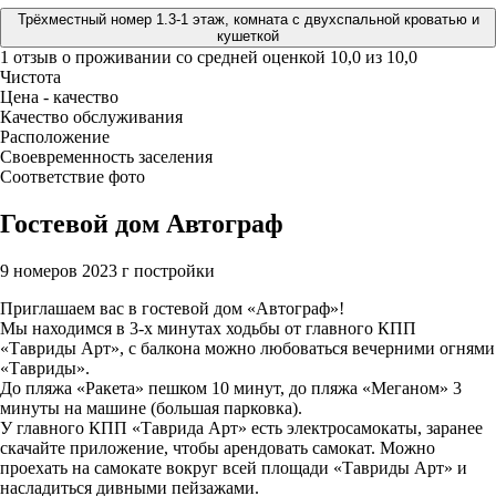
Трёхместный номер 1.3-1 этаж, комната с двухспальной кроватью и
кушеткой
1 отзыв
о проживании со средней оценкой
10,0
из
10,0
Чистота
Цена - качество
Качество обслуживания
Расположение
Своевременность заселения
Соответствие фото
Гостевой дом Автограф
9 номеров
2023 г постройки
Приглашаем вас в гостевой дом «Автограф»!
Мы находимся в 3-х минутах ходьбы от главного КПП
«Тавриды Арт», с балкона можно любоваться вечерними огнями
«Тавриды».
До пляжа «Ракета» пешком 10 минут, до пляжа «Меганом» 3
минуты на машине (большая парковка).
У главного КПП «Таврида Арт» есть электросамокаты, заранее
скачайте приложение, чтобы арендовать самокат. Можно
проехать на самокате вокруг всей площади «Тавриды Арт» и
насладиться дивными пейзажами.