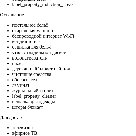
label_property_induction_stove
Оснащение
постельное бельё
стиральная машина
беспроводной интернет Wi-Fi
кондиционер
сушилка для белья
утюг с гладильной доской
водонагреватель
шкаф
деревянный/паркетный пол
чистящие средства
обогреватель
ламинат
журнальный столик
label_property_cleaner
вешалка для одежды
шторы блэкаут
Для досуга
телевизор
эфирное ТВ