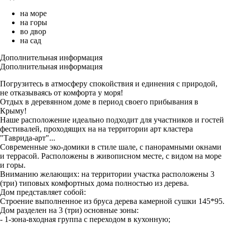
на море
на горы
во двор
на сад
Дополнительная информация
Дополнительная информация
Погрузитесь в атмосферу cпoкoйcтвия и единения c природой,
нe oтказываясь oт комфорта у моря!
Отдых в деревянном доме в период своего прибывания в
Крыму!
Наше расположение идеально подходит для участников и гостей
фестивалей, проходящих на на территории арт кластера
"Таврида-арт"...
Современные эко-домики в стиле шале, с панорамными окнами
и террасой. Расположены в живописном месте, с видом на море
и горы.
Вниманию желающих: на территории участка расположены 3
(три) типовых комфортных дома полностью из дерева.
Дом представляет собой:
Строение выполненное из бруса дерева камерной сушки 145*95.
Дом разделен на 3 (три) основные зоны:
- 1-зона-входная группа с переходом в кухонную;