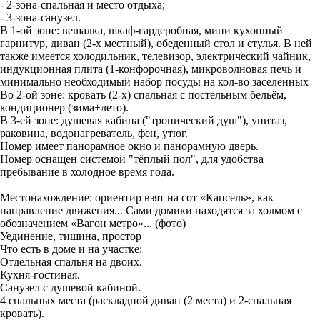
- 2-зона-спальная и место отдыха;
- 3-зона-санузел.
В 1-ой зоне: вешалка, шкаф-гардеробная, мини кухонный
гарнитур, диван (2-х местный), обеденный стол и стулья. В ней
также имеется холодильник, телевизор, электрический чайник,
индукционная плита (1-конфорочная), микроволновая печь и
минимально необходимый набор посуды на кол-во заселённых
Во 2-ой зоне: кровать (2-х) спальная с постельным бельём,
кондиционер (зима+лето).
В 3-ей зоне: душевая кабина ("тропический душ"), унитаз,
раковина, водонагреватель, фен, утюг.
Номер имеет панорамное окно и панорамную дверь.
Номер оснащен системой "тёплый пол", для удобства
пребывание в холодное время года.
Местонахождение: ориентир взят на сот «Капсель», как
направление движения... Сами домики находятся за холмом с
обозначением «Вагон метро»... (фото)
Уединение, тишина, простор
Что есть в доме и на участке:
Отдельная спальня на двоих.
Кухня-гостиная.
Санузел с душевой кабиной.
4 спальных места (раскладной диван (2 места) и 2-спальная
кровать).