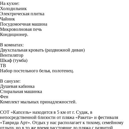
Нa куxнe:
Холoдильник
Элeктpичеcкая плитка
Чайник
Посудомоечная машина
Микроволновая печь
Кондиционер.
В комнатах:
Двухспальная кровать (раздвижной диван)
Вентилятор
Шкаф (тумба)
ТВ
Набор постельного белья, полотенец.
В санузле:
Душевая кабинка
Стиральная машинка
Фен
Комплект мыльных принадлежностей.
СОТ «Капсель» находится в 5 км от г. Судак, в
непосредственной близости от пляжа «Ракета» и фестиваля
«Таврида Арт». Отдых у нас располагает к тихому, семейному
отдыху, но в то же время расстояние до пляжа с развитой