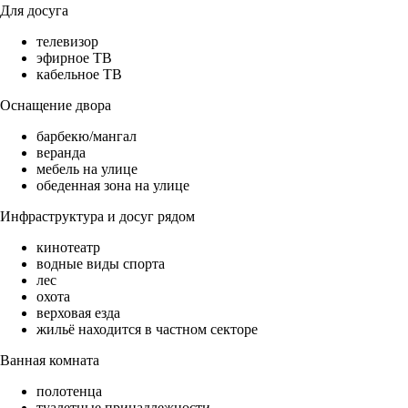
Для досуга
телевизор
эфирное ТВ
кабельное ТВ
Оснащение двора
барбекю/мангал
веранда
мебель на улице
обеденная зона на улице
Инфраструктура и досуг рядом
кинотеатр
водные виды спорта
лес
охота
верховая езда
жильё находится в частном секторе
Ванная комната
полотенца
туалетные принадлежности