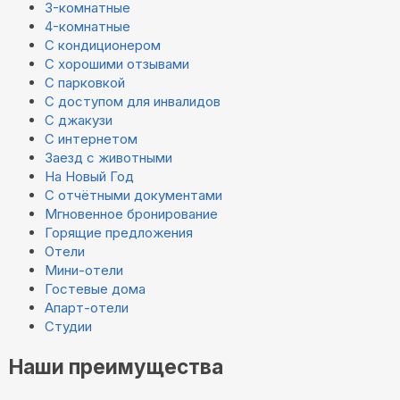
3-комнатные
4-комнатные
С кондиционером
С хорошими отзывами
С парковкой
С доступом для инвалидов
С джакузи
С интернетом
Заезд с животными
На Новый Год
С отчётными документами
Мгновенное бронирование
Горящие предложения
Отели
Мини-отели
Гостевые дома
Апарт-отели
Студии
Наши преимущества