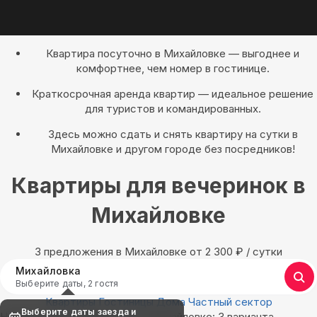
Квартира посуточно в Михайловке — выгоднее и
комфортнее, чем номер в гостинице.
Краткосрочная аренда квартир — идеальное решение
для туристов и командированных.
Здесь можно сдать и снять квартиру на сутки в
Михайловке и другом городе без посредников!
Квартиры для вечеринок в
Михайловке
3 предложения в Михайловке oт 2 300
₽
/ сутки
Михайловка
Выберите даты, 2 гостя
Квартиры
Гостиницы
Дома
Частный сектор
Выберите даты заезда и
Найдём, где остановиться в Михайловке: 3 варианта