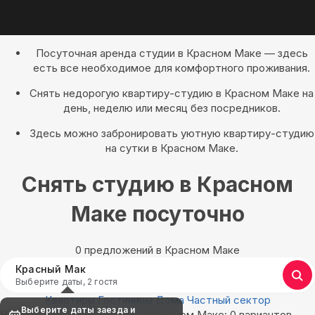
Посуточная аренда студии в Красном Маке — здесь
есть все необходимое для комфортного проживания.
Снять недорогую квартиру-студию в Красном Маке на
день, неделю или месяц без посредников.
Здесь можно забронировать уютную квартиру-студию
на сутки в Красном Маке.
Снять студию в Красном
Маке посуточно
0 предложений в Красном Маке
Красный Мак
Выберите даты, 2 гостя
Квартиры
Гостиницы
Дома
Частный сектор
Выберите даты заезда и
Найдём, где остановиться в Красном Маке: 0 вариантов