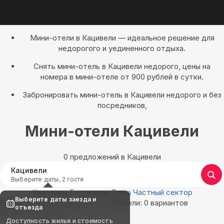
Мини-отели в Кацивели — идеальное решение для
недорогого и уединенного отдыха.
Снять мини-отель в Кацивели недорого, цены на
номера в мини-отеле от 900 рублей в сутки.
Забронировать мини-отель в Кацивели недорого и без
посредников,
Мини-отели Кацивели
0 предложений в Кацивели
Кацивели
Выберите даты, 2 гостя
Квартиры
Гостиницы
Дома
Частный сектор
Выберите даты заезда и
Найдём, где остановиться в Кацивели: 0 вариантов
отъезда
Показать на карте
Доступность жилья и стоимость