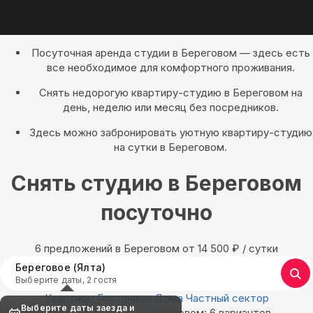
Посуточная аренда студии в Береговом — здесь есть
все необходимое для комфортного проживания.
Снять недорогую квартиру-студию в Береговом на
день, неделю или месяц без посредников.
Здесь можно забронировать уютную квартиру-студию
на сутки в Береговом.
Снять студию в Береговом
посуточно
6 предложений в Береговом oт 14 500
₽
/ сутки
Береговое (Ялта)
Выберите даты, 2 гостя
Квартиры
Гостиницы
Дома
Частный сектор
Выберите даты заезда и
Найдём, где остановиться в Береговом: 6 вариантов