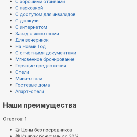
С хорошими отзывами
С парковкой
С доступом для инвалидов
С джакузи
С интернетом
Заезд с животными
Для вечеринок
На Новый Год
С отчётными документами
Мгновенное бронирование
Горящие предложения
Отели
Мини-отели
Гостевые дома
Апарт-отели
Наши преимущества
Ответов: 1
🤝
Цены без посредников
🎁
Кэшбэк бонусами до 30%